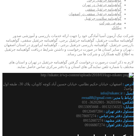
گواهینامه جرثقیل برجی
گواهینامه جرثقیل در تهران
گواهینامه جرثقیل سقفی
گواهینامه جرثقیل سقفی در اصفهان
گواهینامه سلامت جرثقیل
معرفی شرکت
نیکاتک
شرکت نیک آزمون آسیا آمادگی خود را جهت ارائه خدمات بازرسی و آموزشی صدور
گواهینامه سلامت جرثقیل، گواهینامه جرثقیل برجی، گواهینامه جرثقیل سقفی، گواهینامه
بازرسی جرثقیل، گواهینامه بازرسی جرثقیل برجی ، گواهینامه اپراتوری در استان اصفهان
، تهران و سایر استان ها در صورت درخواست و داشتن شرایط دریافت گواهینامه جرثقیل
به اطلاع کلیه همکاران و شرکت ها می رساند.
لازم به ذکر است درصورت درخواست گرفتن گواهینامه جرثقیل در تهران و استان های
مختلف با شماره تلفن نمایندگی های استان و یا دفتر مرکزی تماس حاصل نمایند.
آدرس :
اصفهان، خيابان حكيم نظامي، خيابان حسين آباد،كوچه كاويان، پلاك 30، طبقه اول
،واحد2
ايميل :
info@nikatec.ir
ارتباط با مدير:
rrezai88@gmail.com
تلفكس:
36203194 -36202801- 031
موبايل:
09132156325 – 09133095668
مسئول دفتر تهران :
09120497284
مسئول دفتر بندرعباس :
09178697274
مسئول دفتر مشهد:
09152607274
مسئول دفتر اهواز:
09166807274