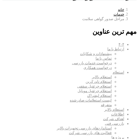
خانه
خدمات
مراحل صدور گواهی سلامت
مهم ترین عناوین
۴۰۴
ارتباط با ما
پیشنهادات و شکایات
تماس با ما
درخواست خدمات بازرسی
درخواست همکاری
استعلام
استعلام بالابر
استعلام تاورکرین
استعلام جرثقیل سقفی
استعلام جرثقیل موبایل
استعلام لیفتراک
لیست استعلامات صادرشده
متفرقه
استعلام بالابر
اطلاعات
اهداف شرکت
بازرسی فنی
استانداردهای بازرسی تجهیزات بالابر
فعالیت های بازرسی شرکت
پروژه ها