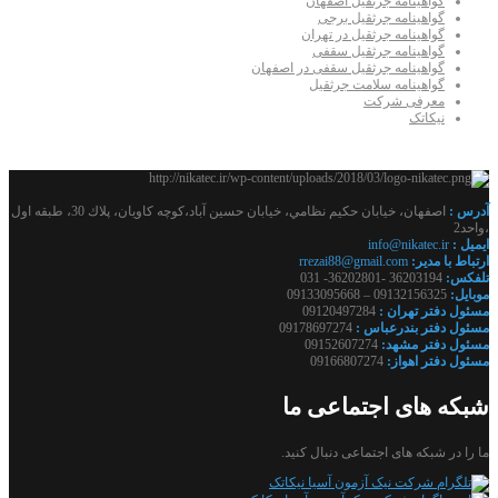
گواهینامه جرثقیل اصفهان
گواهینامه جرثقیل برجی
گواهینامه جرثقیل در تهران
گواهینامه جرثقیل سقفی
گواهینامه جرثقیل سقفی در اصفهان
گواهینامه سلامت جرثقیل
معرفی شرکت
نیکاتک
آدرس :
اصفهان، خيابان حكيم نظامي، خيابان حسين آباد،كوچه كاويان، پلاك 30، طبقه اول
،واحد2
ايميل :
info@nikatec.ir
ارتباط با مدير:
rrezai88@gmail.com
تلفكس:
36203194 -36202801- 031
موبايل:
09132156325 – 09133095668
مسئول دفتر تهران :
09120497284
مسئول دفتر بندرعباس :
09178697274
مسئول دفتر مشهد:
09152607274
مسئول دفتر اهواز:
09166807274
شبکه های اجتماعی ما
ما را در شبکه های اجتماعی دنبال کنید.