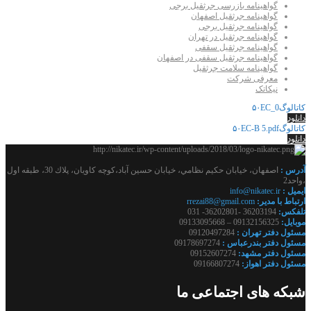
گواهینامه بازرسی جرثقیل برجی
گواهینامه جرثقیل اصفهان
گواهینامه جرثقیل برجی
گواهینامه جرثقیل در تهران
گواهینامه جرثقیل سقفی
گواهینامه جرثقیل سقفی در اصفهان
گواهینامه سلامت جرثقیل
معرفی شرکت
نیکاتک
کاتالوگ۵۰EC_0
دانلود
کاتالوگ۵۰EC-B 5.pdf
دانلود
آدرس :
اصفهان، خيابان حكيم نظامي، خيابان حسين آباد،كوچه كاويان، پلاك 30، طبقه اول
،واحد2
ايميل :
info@nikatec.ir
ارتباط با مدير:
rrezai88@gmail.com
تلفكس:
36203194 -36202801- 031
موبايل:
09132156325 – 09133095668
مسئول دفتر تهران :
09120497284
مسئول دفتر بندرعباس :
09178697274
مسئول دفتر مشهد:
09152607274
مسئول دفتر اهواز:
09166807274
شبکه های اجتماعی ما