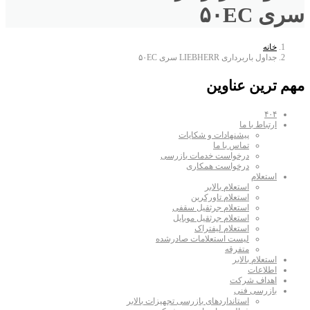
سری ۵۰EC
خانه
جداول باربرداری LIEBHERR سری ۵۰EC
مهم ترین عناوین
۴۰۴
ارتباط با ما
پیشنهادات و شکایات
تماس با ما
درخواست خدمات بازرسی
درخواست همکاری
استعلام
استعلام بالابر
استعلام تاورکرین
استعلام جرثقیل سقفی
استعلام جرثقیل موبایل
استعلام لیفتراک
لیست استعلامات صادرشده
متفرقه
استعلام بالابر
اطلاعات
اهداف شرکت
بازرسی فنی
استانداردهای بازرسی تجهیزات بالابر