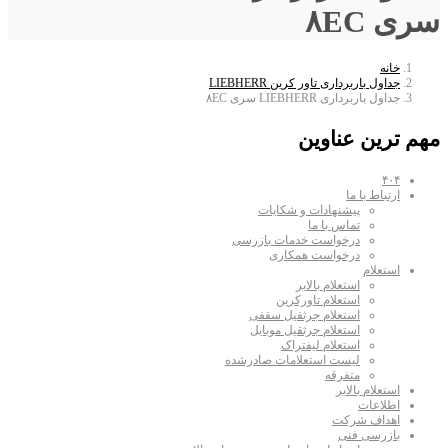
سری ۸EC
خانه
جداول باربرداری تاور کرین LIEBHERR
جداول باربرداری LIEBHERR سری ۸EC
مهم ترین عناوین
۴۰۴
ارتباط با ما
پیشنهادات و شکایات
تماس با ما
درخواست خدمات بازرسی
درخواست همکاری
استعلام
استعلام بالابر
استعلام تاورکرین
استعلام جرثقیل سقفی
استعلام جرثقیل موبایل
استعلام لیفتراک
لیست استعلامات صادرشده
متفرقه
استعلام بالابر
اطلاعات
اهداف شرکت
بازرسی فنی