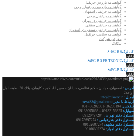
گواهینامه بازرس جرثقیل
گواهینامه بازرسی جرثقیل برجی
گواهینامه جرثقیل اصفهان
گواهینامه جرثقیل برجی
گواهینامه جرثقیل در تهران
گواهینامه جرثقیل سقفی
گواهینامه جرثقیل سقفی در اصفهان
گواهینامه سلامت جرثقیل
معرفی شرکت
نیکاتک
کاتالوگ۸۰EC-B 6
دانلود
کاتالوگ۸۵EC-B 5 FR TRONIC
دانلود
کاتالوگ۸۵EC-B 5
دانلود
آدرس :
اصفهان، خيابان حكيم نظامي، خيابان حسين آباد،كوچه كاويان، پلاك 30، طبقه اول
،واحد2
ايميل :
info@nikatec.ir
ارتباط با مدير:
rrezai88@gmail.com
تلفكس:
36203194 -36202801- 031
موبايل:
09132156325 – 09133095668
مسئول دفتر تهران :
09120497284
مسئول دفتر بندرعباس :
09178697274
مسئول دفتر مشهد:
09152607274
مسئول دفتر اهواز:
09166807274