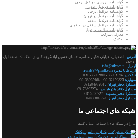
گواهینامه بازرسی جرثقیل برجی
گواهینامه جرثقیل اصفهان
گواهینامه جرثقیل برجی
گواهینامه جرثقیل در تهران
گواهینامه جرثقیل سقفی
گواهینامه جرثقیل سقفی در اصفهان
گواهینامه سلامت جرثقیل
معرفی شرکت
نیکاتک
آدرس :
اصفهان، خيابان حكيم نظامي، خيابان حسين آباد،كوچه كاويان، پلاك 30، طبقه اول
،واحد2
ايميل :
info@nikatec.ir
ارتباط با مدير:
rrezai88@gmail.com
تلفكس:
36203194 -36202801- 031
موبايل:
09132156325 – 09133095668
مسئول دفتر تهران :
09120497284
مسئول دفتر بندرعباس :
09178697274
مسئول دفتر مشهد:
09152607274
مسئول دفتر اهواز:
09166807274
شبکه های اجتماعی ما
ما را در شبکه های اجتماعی دنبال کنید.