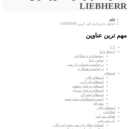
LIEBHERR
خانه
جداول باربرداری تاور کرین LIEBHERR
مهم ترین عناوین
۴۰۴
ارتباط با ما
پیشنهادات و شکایات
تماس با ما
درخواست خدمات بازرسی
درخواست همکاری
استعلام
استعلام بالابر
استعلام تاورکرین
استعلام جرثقیل سقفی
استعلام جرثقیل موبایل
استعلام لیفتراک
لیست استعلامات صادرشده
متفرقه
استعلام بالابر
اطلاعات
اهداف شرکت
بازرسی فنی
استانداردهای بازرسی تجهیزات بالابر