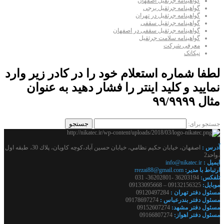
گواهینامه جرثقیل اصفهان
گواهینامه جرثقیل برجی
گواهینامه جرثقیل در تهران
گواهینامه جرثقیل سقفی
گواهینامه جرثقیل سقفی در اصفهان
گواهینامه سلامت جرثقیل
معرفی شرکت
نیکاتک
لطفا شماره استعلام خود را در کادر زیر وارد
نمایید و کلید اینتر را فشار دهید به عنوان
مثال ۹۹/۹۹۹۹
جستجو برای:
آدرس :
اصفهان، خيابان حكيم نظامي، خيابان حسين آباد،كوچه كاويان، پلاك 30، طبقه اول
،واحد2
ايميل :
info@nikatec.ir
ارتباط با مدير:
rrezai88@gmail.com
تلفكس:
36203194 -36202801- 031
موبايل:
09132156325 – 09133095668
مسئول دفتر تهران :
09120497284
مسئول دفتر بندرعباس :
09178697274
مسئول دفتر مشهد:
09152607274
مسئول دفتر اهواز:
09166807274