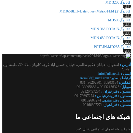
کاتالوگMD 3200
دانلود
کاتالوگMD365BL16-Data-Sheet-Metric-FEM (2)
دانلود
کاتالوگMD500
دانلود
کاتالوگMDN 365 POTAIN
دانلود
کاتالوگMDN 650 POTAIN
دانلود
کاتالوگPOTAIN-MD265
دانلود
آدرس :
اصفهان، خيابان حكيم نظامي، خيابان حسين آباد،كوچه كاويان، پلاك 30، طبقه اول
،واحد2
ايميل :
info@nikatec.ir
ارتباط با مدير:
rrezai88@gmail.com
تلفكس:
36203194 -36202801- 031
موبايل:
09132156325 – 09133095668
مسئول دفتر تهران :
09120497284
مسئول دفتر بندرعباس :
09178697274
مسئول دفتر مشهد:
09152607274
مسئول دفتر اهواز:
09166807274
شبکه های اجتماعی ما
ما را در شبکه های اجتماعی دنبال کنید.