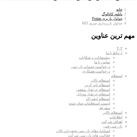
خانه
دانلود کاتالوگ
جداول باربری Potian
جداول باربرداری سری MD
مهم ترین عناوین
۴۰۴
ارتباط با ما
پیشنهادات و شکایات
تماس با ما
درخواست خدمات بازرسی
درخواست همکاری
استعلام
استعلام بالابر
استعلام تاورکرین
استعلام جرثقیل سقفی
استعلام جرثقیل موبایل
استعلام لیفتراک
لیست استعلامات صادرشده
متفرقه
استعلام بالابر
اطلاعات
اهداف شرکت
بازرسی فنی
استانداردهای بازرسی تجهیزات بالابر
فعالیت های بازرسی شرکت